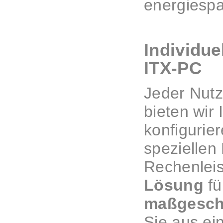
energiesp
Individue
ITX-PC
Jeder Nutz
bieten wir 
konfigurie
speziellen
Rechenleis
Lösung
fü
maßgeschn
Sie aus ei