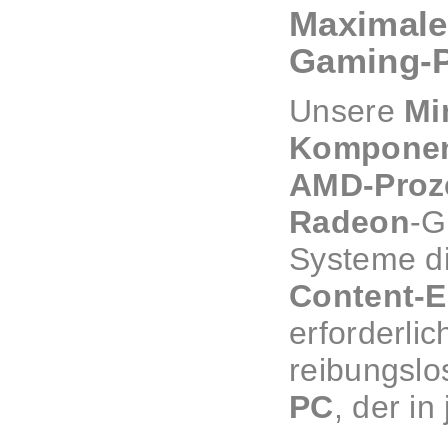
Maximale
Gaming-
Unsere
Mi
Kompone
AMD-Proz
Radeon
-G
Systeme di
Content-E
erforderli
reibungslo
PC
, der in