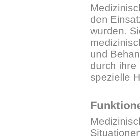
Medizinisc
den Einsat
wurden. Si
medizinisc
und Behand
durch ihre
spezielle 
Funktion
Medizinisc
Situationen