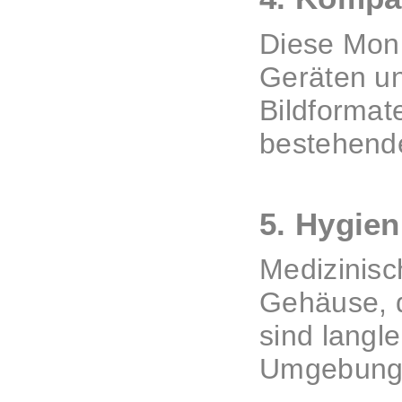
Diese Moni
Geräten un
Bildformat
bestehend
5. Hygie
Medizinisc
Gehäuse, d
sind langl
Umgebunge