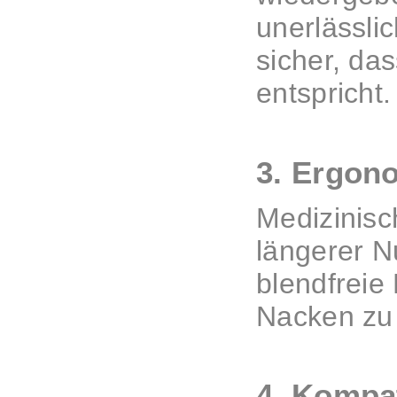
unerlässli
sicher, da
entspricht.
3. Ergon
Medizinisc
längerer N
blendfreie
Nacken zu
4. Kompat