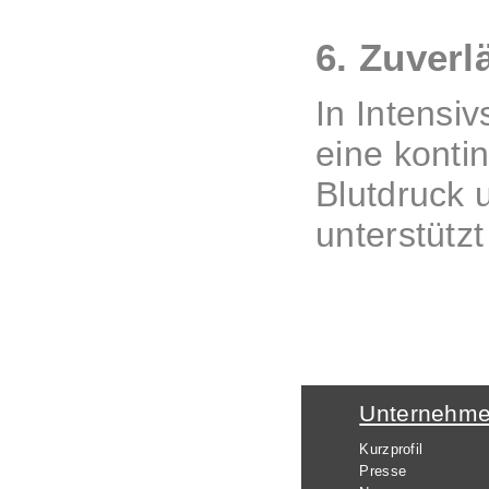
6. Zuver
In Intensi
eine konti
Blutdruck 
unterstütz
Unternehm
Kurzprofil
Presse