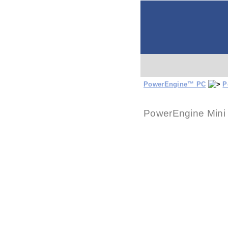
.
M
Ta
P
E
Ge
Po
Me
PowerEngine™ PC
P
Kom
M
I
P
P
M
M
M
V
M
M
P
P
P
M
E
P
P
M
M
M
B
D
V
M
M
I
H
M
R
F
H
P
L
K
1
1
E
L
A
M
M
M
M
m
T
M
T
M
M
V
PowerEngine Mini 
S
Z
S
D
H
P
D