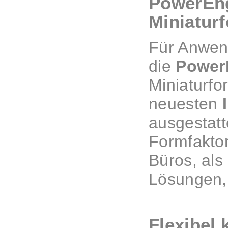
PowerEng
Miniatur
Für Anwen
die
Power
Miniaturfo
neuesten
ausgestatt
Formfaktor
Büros, als
Lösungen,
Flexibel