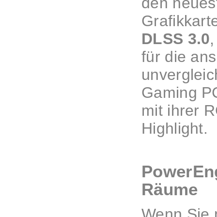
den neue
Grafikkart
DLSS 3.0
für die an
unvergleic
Gaming PCs
mit ihrer 
Highlight.
PowerEng
Räume
Wenn Sie 