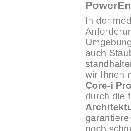
PowerEn
In der mo
Anforderun
Umgebungen
auch Stau
standhalte
wir Ihnen
Core-i Pr
durch die f
Architekt
garantiere
noch schne