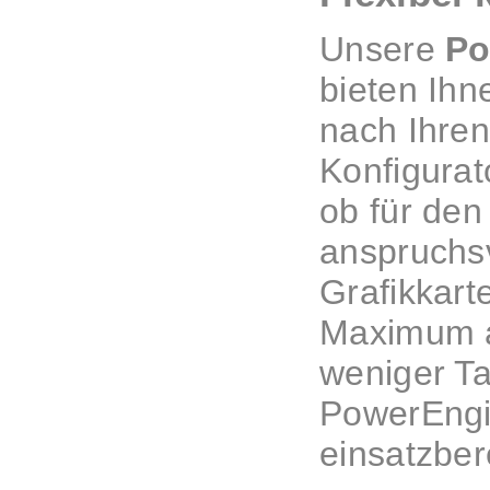
Unsere
Po
bieten Ihn
nach Ihre
Konfigurat
ob für den
anspruchsv
Grafikkart
Maximum an
weniger Ta
PowerEngin
einsatzbere