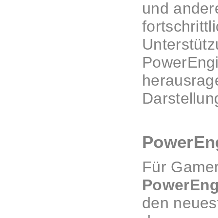
und andere
fortschrit
Unterstütz
PowerEngin
herausrage
Darstellun
PowerEng
Für Gamer,
PowerEng
den neue