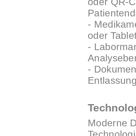
oder QR-Co
Patientend
- Medikame
oder Table
- Laborman
Analyseber
- Dokument
Entlassung
Technolo
Moderne Dr
Technologi