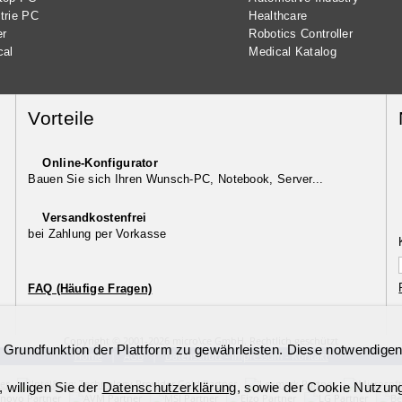
trie PC
Healthcare
er
Robotics Controller
cal
Medical Katalog
Vorteile
Online-Konfigurator
Bauen Sie sich Ihren Wunsch-PC, Notebook, Server...
Versandkostenfrei
bei Zahlung per Vorkasse
FAQ (Häufige Fragen)
Copyright © 2001-2026 micro\ce GmbH. Rechtlich geschützt
 Grundfunktion der Plattform zu gewährleisten. Diese notwendige
Home
|
AGB
|
Datenschutz - Impressum - Kontakt
willigen Sie der
Datenschutzerklärung
, sowie der Cookie Nutzun