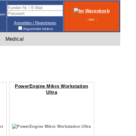
Warenkorb
inem
- leer -
Anmelden / Registrieren
Angemeldet bleiben
Medical
PowerEngine Mikro Workstation
Ultra