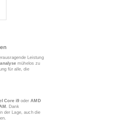
gen
herausragende Leistung
analyse
mühelos zu
g für alle, die
el Core i9
oder
AMD
RAM
. Dank
in der Lage, auch die
ten.