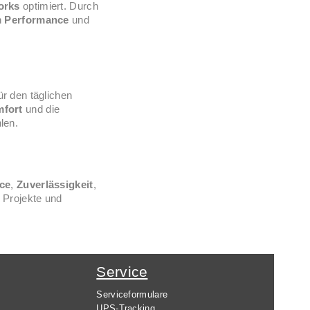
orks
optimiert. Durch
n
Performance
und
ür den täglichen
fort
und die
len.
ce
,
Zuverlässigkeit
,
 Projekte und
Service
Serviceformulare
UPS-Tracking