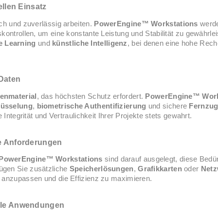
ellen Einsatz
ch und zuverlässig arbeiten.
PowerEngine™ Workstations
werde
kontrollen, um eine konstante Leistung und Stabilität zu gewährlei
e Learning
und
künstliche Intelligenz
, bei denen eine hohe Rech
 Daten
enmaterial
, das höchsten Schutz erfordert.
PowerEngine™ Work
lüsselung
,
biometrische Authentifizierung
und sichere
Fernzug
Integrität und Vertraulichkeit Ihrer Projekte stets gewahrt.
de Anforderungen
PowerEngine™ Workstations
sind darauf ausgelegt, diese Bedürf
ügen Sie zusätzliche
Speicherlösungen
,
Grafikkarten
oder
Netz
n anzupassen und die Effizienz zu maximieren.
elle Anwendungen