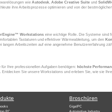
oftwarelösungen wie
Autodesk
,
Adobe Creative Suite
und
SolidW
hleute ihre Arbeitsprozesse optimieren und von der bestmögliche
rEngine™ Workstations
eine wichtige Rolle. Die Systeme sind f
omfortablen Tastaturen und effektiver Wärmeableitung, um den
Kom
 langen Arbeitszeiten auf eine angenehme Benutzererfahrung zäh
für Ihre professionellen Aufgaben benötigen:
höchste Performan
. Entdecken Sie unsere Workstations und erleben Sie, wie sie Ihre
odukte
Broschüren
books
GigalPC
top PC
Automotive Industry