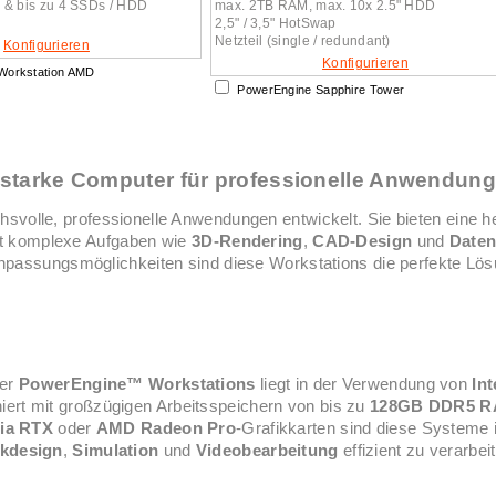
 & bis zu 4 SSDs / HDD
max. 2TB RAM, max. 10x 2.5" HDD
2,5" / 3,5" HotSwap
Netzteil (single / redundant)
Konfigurieren
Konfigurieren
Workstation AMD
PowerEngine Sapphire Tower
starke Computer für professionelle Anwendun
chsvolle, professionelle Anwendungen entwickelt. Sie bieten eine 
bst komplexe Aufgaben wie
3D-Rendering
,
CAD-Design
und
Daten
passungsmöglichkeiten sind diese Workstations die perfekte Lösun
der
PowerEngine™ Workstations
liegt in der Verwendung von
Int
ert mit großzügigen Arbeitsspeichern von bis zu
128GB DDR5 
ia RTX
oder
AMD Radeon Pro
-Grafikkarten sind diese Systeme 
ikdesign
,
Simulation
und
Videobearbeitung
effizient zu verarbei