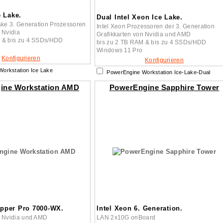
e Lake.
Dual Intel Xeon Ice Lake.
Lake 3. Generation Prozessoren
Intel Xeon Prozessoren der 3. Generation
 Nvidia
Grafikkarten von Nvidia und AMD
M & bis zu 4 SSDs/HDD
bis zu 2 TB RAM & bis zu 4 SSDs/HDD
Windows 11 Pro
Konfigurieren
Konfigurieren
orkstation Ice Lake
PowerEngine Workstation Ice-Lake-Dual
ine Workstation AMD
PowerEngine Sapphire Tower
pper Pro 7000-WX.
Intel Xeon 6. Generation.
n Nvidia und AMD
LAN 2x10G onBoard