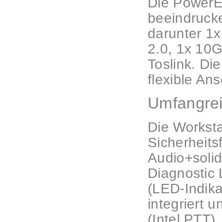
Die PowerE
beeindrucke
darunter 1
2.0, 1x 10G
Toslink. Di
flexible An
Umfangrei
Die Worksta
Sicherheits
Audio+solid
Diagnostic
(LED-Indika
integriert 
(Intel PTT).