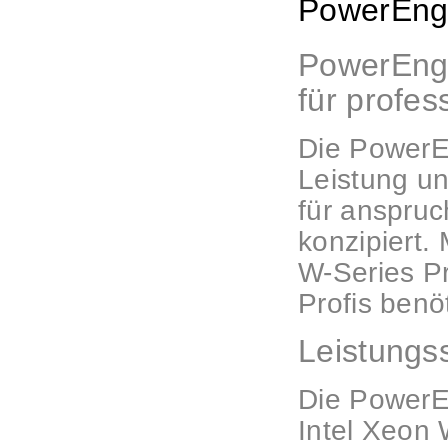
PowerEng
PowerEngi
für profe
Die PowerE
Leistung un
für anspru
konzipiert.
W-Series Pr
Profis benö
Leistungs
Die PowerE
Intel Xeon 