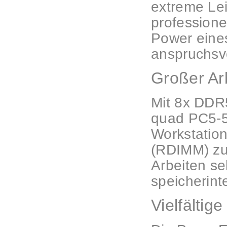
extreme Lei
professione
Power eines
anspruchsvo
Großer Arb
Mit 8x DDR
quad PC5-5
Workstation
(RDIMM) zu 
Arbeiten se
speicherin
Vielfältig