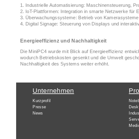
1. Industrielle Automatisierung: Maschinensteuerung, 
2. IoT-Plattformen: Integration in smarte Netzwerke fü
3. Überwachungssysteme: Betrieb von Kamerasystemen
4. Digital Signage: Steuerung von Displays und interakt
Energieeffizienz und Nachhaltigkeit
Die MiniPC4 wurde mit Blick auf Energieeffizienz entwic
wodurch Betriebskosten gesenkt und die Umwelt gescho
Nachhaltigkeit des Systems weiter erhöht.
Unternehmen
Pr
Kurzprofil
Note
Presse
Desk
News
Indus
Serv
Medi