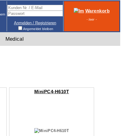
Warenkorb
inem
- leer -
Anmelden / Registrieren
Angemeldet bleiben
Medical
MiniPC4-H610T