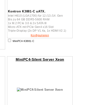
Kontron K3881-C uATX.
Intel H610 (LGA1700) für 12./13./14. Gen
Bis zu 64 GB DDR5-5600 RAM
1x M.2 PCIe 3.0 & 2x SATA III
Micro-ATX mit PCIe Gen4 x16 Slot
Triple-Display (2x DP V1.4a, 1x HDMI V2.1)
Konfigurieren
MiniPC4-K3881-C
MiniPC4-Silent Server Xeon