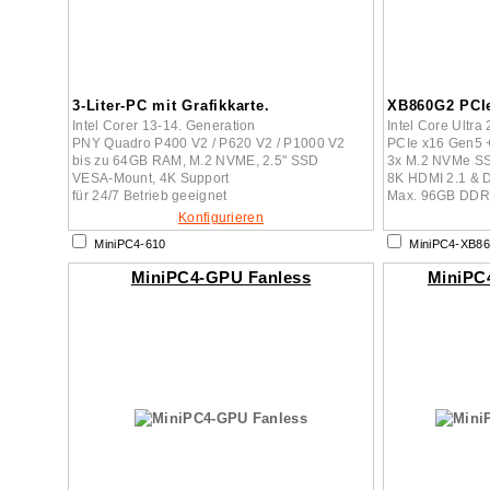
3-Liter-PC mit Grafikkarte.
XB860G2 PCI
Intel Corer 13-14. Generation
Intel Core Ultr
PNY Quadro P400 V2 / P620 V2 / P1000 V2
PCIe x16 Gen5 +
bis zu 64GB RAM, M.2 NVME, 2.5" SSD
3x M.2 NVMe SSD
VESA-Mount, 4K Support
8K HDMI 2.1 & 
für 24/7 Betrieb geeignet
Max. 96GB DDR
Konfigurieren
MiniPC4-610
MiniPC4-XB8
MiniPC4-GPU Fanless
MiniPC