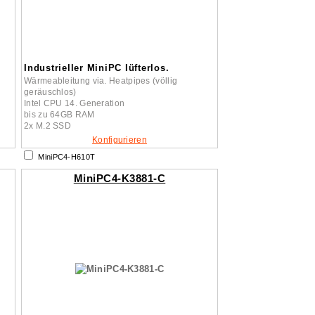
Industrieller MiniPC lüfterlos.
Wärmeableitung via. Heatpipes (völlig
geräuschlos)
Intel CPU 14. Generation
bis zu 64GB RAM
2x M.2 SSD
Konfigurieren
MiniPC4-H610T
MiniPC4-K3881-C