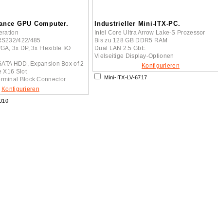
ance GPU Computer.
Industrieller Mini-ITX-PC.
eration
Intel Core Ultra Arrow Lake-S Prozessor
 RS232/422/485
Bis zu 128 GB DDR5 RAM
GA, 3x DP, 3x Flexible I/O
Dual LAN 2.5 GbE
Vielseitige Display-Optionen
" SATA HDD, Expansion Box of 2
Konfigurieren
e X16 Slot
Mini-ITX-LV-6717
rminal Block Connector
Konfigurieren
010