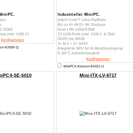
 MiniPC.
Industrieller MiniPC.
tion
Intel® Core™ Ultra Plattform
s
Bis zu 4× 4K/2× 8K Displays
/2.5GbE
Dual LAN 1GbE/5GbE
se (inkl. USB-C)
13 USB-Ports (inkl. USB-C & TB4)
DDR5 bis 96GB
Konfigurieren
3× M.2 + 2× SATA
ron-K3836-Q
Integrierte NPU für KI-Beschleunigung
0–60°C industrietauglich
Konfigurieren
MiniPC4-Kontron-K4021-U
niPC4-SE-5010
Mini-ITX-LV-6717