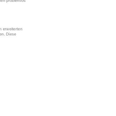
men problemlos
m erweiterten
nen. Diese