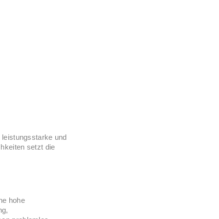
 leistungsstarke und
hkeiten setzt die
ine hohe
ng,