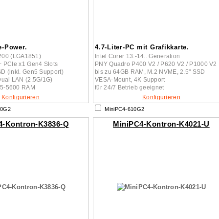
e-Power.
4.7-Liter-PC mit Grafikkarte.
a 200 (LGA1851)
Intel Corer 13.-14.. Generation
 PCIe x1 Gen4 Slots
PNY Quadro P400 V2 / P620 V2 / P1000 V2
 (inkl. Gen5 Support)
bis zu 64GB RAM, M.2 NVME, 2.5" SSD
Dual LAN (2.5G/1G)
VESA-Mount, 4K Support
5-5600 RAM
für 24/7 Betrieb geeignet
Konfigurieren
Konfigurieren
60G2
MiniPC4-610G2
4-Kontron-K3836-Q
MiniPC4-Kontron-K4021-U