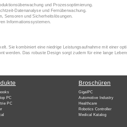
Produktionsüberwachung und Prozessoptimierung.
r Echtzeit-Datenanalyse und Fernüberwachung.
, Sensoren und Sicherheitslösungen.
iven Informationssystemen.
kelt. Sie kombiniert eine niedrige Leistungsaufnahme mit einer op
nt werden. Das robuste Design sorgt zudem für eine lange Leben
odukte
Broschüren
books
GigalPC
top PC
Automotive Industry
trie PC
Healthcare
er
Robotics Controller
cal
Medical Katalog