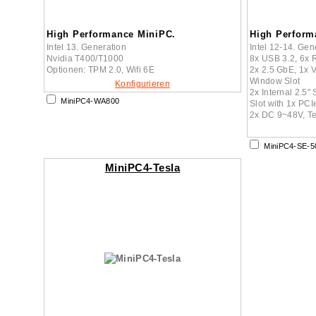
High Performance MiniPC.
High Perform
Intel 13. Generation
Intel 12-14. Gen
Nvidia T400/T1000
8x USB 3.2, 6x
Optionen: TPM 2.0, Wifi 6E
2x 2.5 GbE, 1x V
Window Slot
Konfigurieren
2x Internal 2.5
MiniPC4-WA800
Slot with 1x PCI
2x DC 9~48V, Te
MiniPC4-SE-5
MiniPC4-Tesla