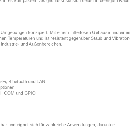
 ihres kompakten Designs lässt sie sich selbst in beengten Räu
n Umgebungen konzipiert. Mit einem lüfterlosen Gehäuse und eine
emen Temperaturen und ist resistent gegenüber Staub und Vibratio
 Industrie- und Außenbereichen.
i-Fi, Bluetooth und LAN
ptionen
HDMI, COM und GPIO
bar und eignet sich für zahlreiche Anwendungen, darunter: