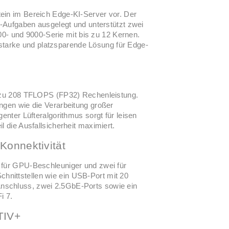
ein im Bereich Edge-KI-Server vor. Der
KI-Aufgaben ausgelegt und unterstützt zwei
- und 9000-Serie mit bis zu 12 Kernen.
tarke und platzsparende Lösung für Edge-
is zu 208 TFLOPS (FP32) Rechenleistung.
ungen wie die Verarbeitung großer
genter Lüfteralgorithmus sorgt für leisen
l die Ausfallsicherheit maximiert.
Konnektivität
i für GPU-Beschleuniger und zwei für
nittstellen wie ein USB-Port mit 20
nschluss, zwei 2.5GbE-Ports sowie ein
i 7.
TIV+