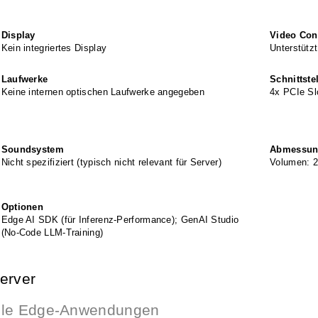
Display
Video Cont
Kein integriertes Display
Unterstützt
Laufwerke
Schnittste
Keine internen optischen Laufwerke angegeben
4x PCIe Slo
Soundsystem
Abmessung
Nicht spezifiziert (typisch nicht relevant für Server)
Volumen: 2
Optionen
Edge AI SDK (für Inferenz-Performance); GenAI Studio
(No-Code LLM-Training)
erver
olle Edge-Anwendungen