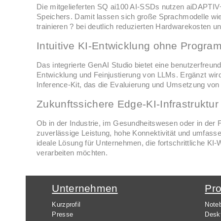
Die mitgelieferten SQ ai100 AI-SSDs nutzen aiDAPTIV
Speichers. Damit lassen sich große Sprachmodelle wie
trainieren ? bei deutlich reduzierten Hardwarekosten u
Intuitive KI-Entwicklung ohne Progra
Das integrierte GenAI Studio bietet eine benutzerfreu
Entwicklung und Feinjustierung von LLMs. Ergänzt wir
Inference-Kit, das die Evaluierung und Umsetzung von
Zukunftssichere Edge-KI-Infrastruktur
Ob in der Industrie, im Gesundheitswesen oder in der 
zuverlässige Leistung, hohe Konnektivität und umfasse
ideale Lösung für Unternehmen, die fortschrittliche K
verarbeiten möchten.
Unternehmen
Pr
Kurzprofil
Note
Presse
Desk