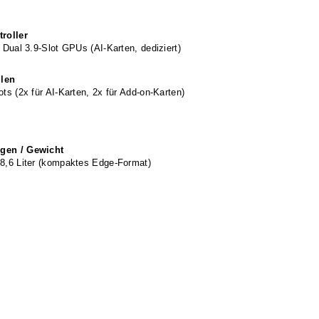
roller
 Dual 3.9-Slot GPUs (AI-Karten, dediziert)
llen
ts (2x für AI-Karten, 2x für Add-on-Karten)
en / Gewicht
8,6 Liter (kompaktes Edge-Format)