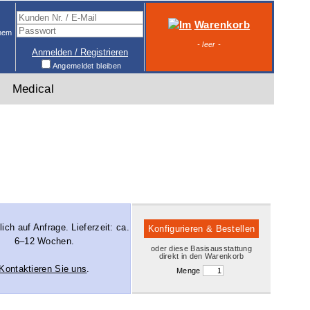
Warenkorb
inem
- leer -
Anmelden / Registrieren
Angemeldet bleiben
Medical
lich auf Anfrage. Lieferzeit: ca.
Konfigurieren & Bestellen
6–12 Wochen.
oder diese Basisausstattung
direkt in den Warenkorb
Kontaktieren Sie uns
.
Menge