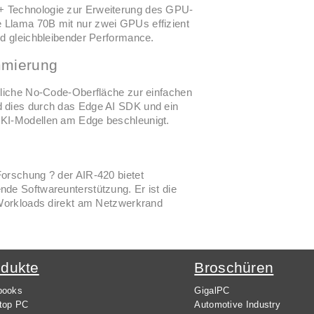
+ Technologie zur Erweiterung des GPU-
 Llama 70B mit nur zwei GPUs effizient
nd gleichbleibender Performance.
mmierung
ndliche No-Code-Oberfläche zur einfachen
d dies durch das Edge AI SDK und ein
 KI-Modellen am Edge beschleunigt.
Forschung ? der AIR-420 bietet
nde Softwareunterstützung. Er ist die
I-Workloads direkt am Netzwerkrand
odukte
Broschüren
books
GigalPC
top PC
Automotive Industry