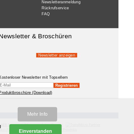
Newsletteranmeldung
Rückrufservice
FAQ
Newsletter & Broschüren
Newsletter anzeigen
Kostenloser Newsletter mit Topsellern
Registrieren
Produktbroschüre (Download)
n
Mehr Info
g
Einverstanden