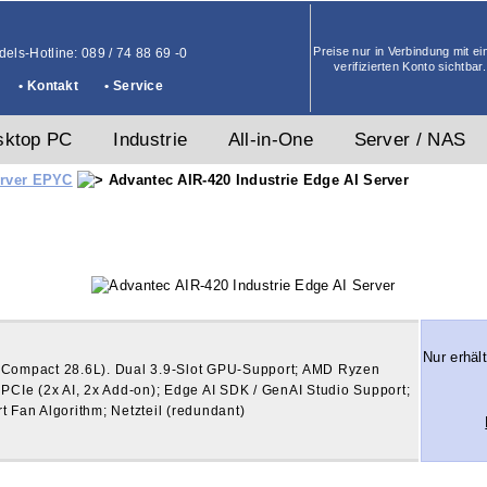
Preise nur in Verbindung mit e
els-Hotline: 089 / 74 88 69 -0
verifizierten Konto sichtbar.
• Kontakt
• Service
sktop PC
Industrie
All-in-One
Server / NAS
NAS
Industrie-/Outdoor
rver EPYC
Advantec AIR-420 Industrie Edge AI Server
s
n
 PCs
er
ngle
al
X
e
Industrial Workstations
Generative AI Server
MediaBook® Regatta™
Genius™ Industrie Panel PC
Industrie- und Outdoor Tablets
Kassensysteme
ProMedia Portable PC
Positioning your Digital World
t
tion
gen
mat
rte
ngen
e
Industrie Rack / Standalone Workstations
Generative AI Server / Workstations
Robuste Laptops / Notebooks für Industrie
Robuste Industrie Panel PC
Robuste Tablets mit Military / Outdoor
Kassensysteme (POS) für
Robuster Tragbarer PC im kompakten
Flexible Mehrbildschirm- und
und Militär
Zertifizierungen
Verkaufslösungen
Format
Arbeitsplatzlösungen
s
n
ngen
Nur erhält
(Compact 28.6L). Dual 3.9-Slot GPU-Support; AMD Ryzen
 PCIe (2x AI, 2x Add-on); Edge AI SDK / GenAI Studio Support;
t Fan Algorithm; Netzteil (redundant)