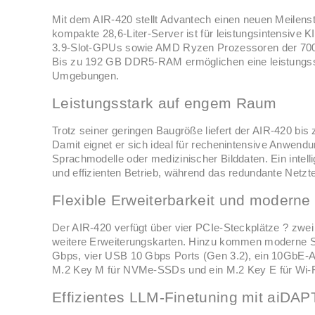
Mit dem AIR-420 stellt Advantech einen neuen Meilenst
kompakte 28,6-Liter-Server ist für leistungsintensive 
3.9-Slot-GPUs sowie AMD Ryzen Prozessoren der 7000
Bis zu 192 GB DDR5-RAM ermöglichen eine leistungss
Umgebungen.
Leistungsstark auf engem Raum
Trotz seiner geringen Baugröße liefert der AIR-420 b
Damit eignet er sich ideal für rechenintensive Anwend
Sprachmodelle oder medizinischer Bilddaten. Ein intelli
und effizienten Betrieb, während das redundante Netztei
Flexible Erweiterbarkeit und moderne 
Der AIR-420 verfügt über vier PCIe-Steckplätze ? zwe
weitere Erweiterungskarten. Hinzu kommen moderne Sch
Gbps, vier USB 10 Gbps Ports (Gen 3.2), ein 10GbE-A
M.2 Key M für NVMe-SSDs und ein M.2 Key E für Wi-F
Effizientes LLM-Finetuning mit aiDAP