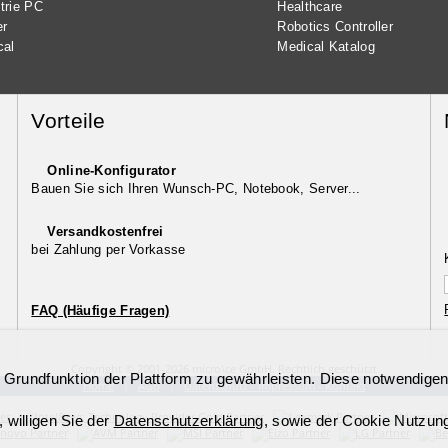
trie PC
Healthcare
er
Robotics Controller
cal
Medical Katalog
Vorteile
Online-Konfigurator
Bauen Sie sich Ihren Wunsch-PC, Notebook, Server...
Versandkostenfrei
bei Zahlung per Vorkasse
FAQ (Häufige Fragen)
Copyright © 2001-2026 micro\ce GmbH. Rechtlich geschützt
 Grundfunktion der Plattform zu gewährleisten. Diese notwendige
Home
|
AGB
|
Datenschutz - Impressum - Kontakt
willigen Sie der
Datenschutzerklärung
, sowie der Cookie Nutzun