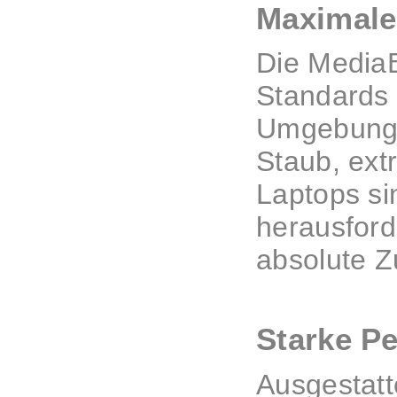
Maximale 
Die MediaB
Standards z
Umgebungs
Staub, ext
Laptops si
herausford
absolute Z
Starke P
Ausgestatt