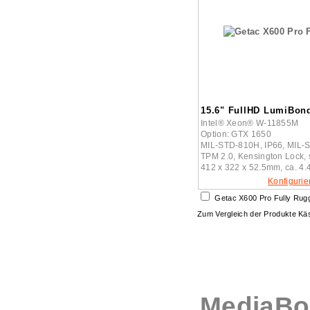
15.6" FullHD LumiBond
Intel® Xeon® W-11855M
Option: GTX 1650
MIL-STD-810H, IP66, MIL-
TPM 2.0, Kensington Lock, 
412 x 322 x 52.5mm, ca. 4.
Konfigurie
Getac X600 Pro Fully Rug
Zum Vergleich der Produkte K
MediaBo