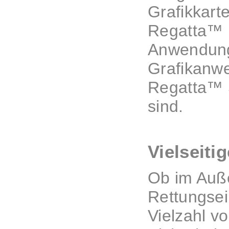
Grafikkart
Regatta™ N
Anwendung
Grafikanwe
Regatta™ S
sind.
Vielseiti
Ob im Auße
Rettungsei
Vielzahl v