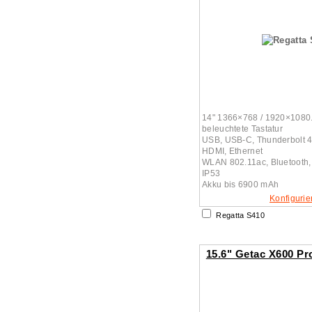
14" 1366×768 / 1920×1080. I
beleuchtete Tastatur
USB, USB-C, Thunderbolt 
HDMI, Ethernet
WLAN 802.11ac, Bluetooth
IP53
Akku bis 6900 mAh
Konfigurie
Regatta S410
15.6" Getac X600 Pr