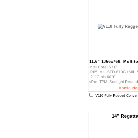
11.6" 1366x768. Multit
Intel Core i5 / i7
IP65, MIL-STD-810G / MIL
-21°C bis 60°C
vPro, TPM, Sunlight Reada
Konfigurie
V110 Fully Rugged Convert
14" Regatt