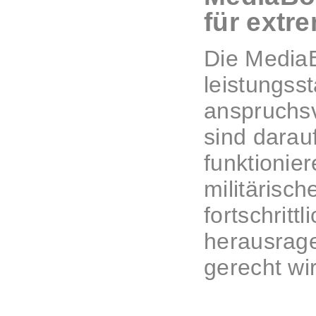
für ext
Die MediaB
leistungsst
anspruchs
sind darau
funktionier
militärisc
fortschritt
herausrage
gerecht wi