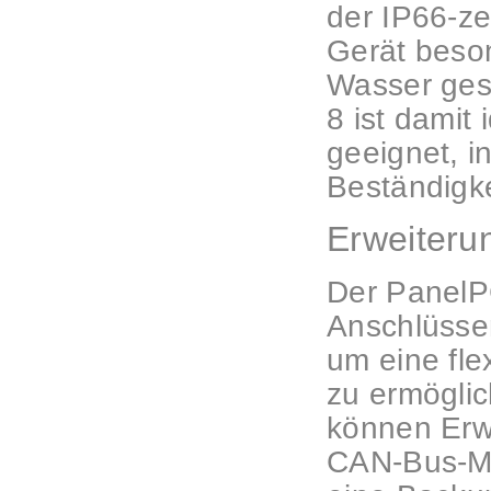
der IP66-zer
Gerät beso
Wasser ges
8 ist damit
geeignet, i
Beständigke
Erweiteru
Der PanelPC
Anschlüsse
um eine fle
zu ermöglic
können Erw
CAN-Bus-Mo