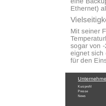
eine Backu
Ethernet) a
Vielseitig
Mit seiner 
Temperaturb
sogar von -
eignet sic
für den Ei
Unternehm
Kurzprofil
Presse
News