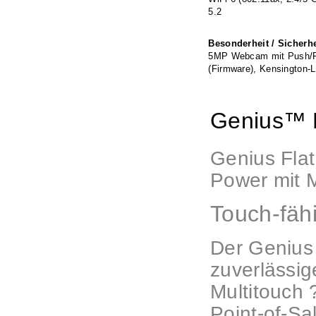
5.2
Besonderheit / Sicherhe
5MP Webcam mit Push/P
(Firmware), Kensington
Genius™ 
Genius Flat
Power mit M
Touch-fäh
Der Genius
zuverlässig
Multitouch 
Point-of-S