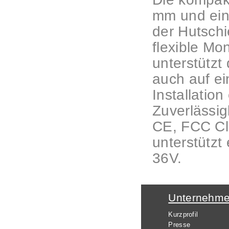
mm und ein
der Hutschi
flexible Mo
unterstützt
auch auf ei
Installation
Zuverlässig
CE, FCC Cla
unterstütz
36V.
Unternehm
Kurzprofil
Presse