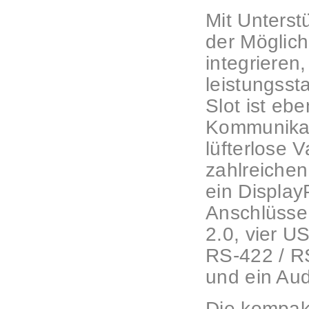
Mit Unters
der Möglich
integrieren
leistungsst
Slot ist eb
Kommunikat
lüfterlose 
zahlreichen
ein Display
Anschlüsse
2.0, vier 
RS-422 / RS
und ein Aud
Die kompak